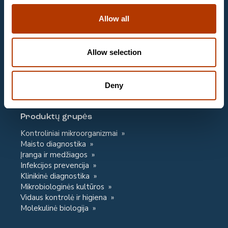
Allow all
Email
labema@labema.lt
Klientų aptarnavimas
Allow selection
Email
labema@labema.lt
Deny
Kontaktinė informacija
Privacy Notice
Produktų grupės
Kontroliniai mikroorganizmai
Maisto diagnostika
Įranga ir medžiagos
Infekcijos prevencija
Klinikinė diagnostika
Mikrobiologinės kultūros
Vidaus kontrolė ir higiena
Molekulinė biologija