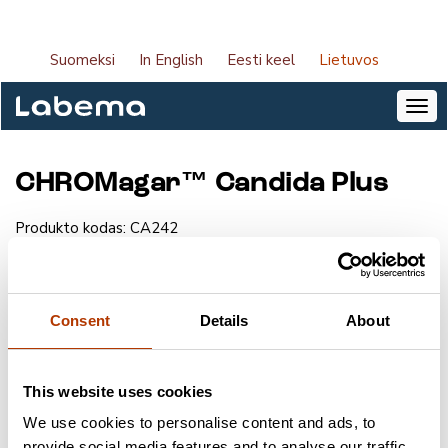
Suomeksi
In English
Eesti keel
Lietuvos
CHROMagar™ Candida Plus
Produkto kodas:
CA242
Tiekėjas:
CHROMagar
Paketo dydis:
5000 ml
Consent
Details
About
Raktažodžiai
This website uses cookies
Mikrobiologinės kultūros
Sausosios kultūros terpė ir papildai
We use cookies to personalise content and ads, to
Mikrobiologinės kultūros
Chromogenic culture media
provide social media features and to analyse our traffic.