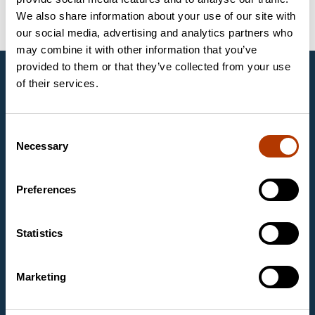
CHROMagar
We also share information about your use of our site with
our social media, advertising and analytics partners who
may combine it with other information that you’ve
provided to them or that they’ve collected from your use
UAB Labema
of their services.
UAB „Labema“ yra gyvybės mokslų ir
biotechnologijos ekspertų organizacijos „Labema OY“,
įkurtos 1988 metais Suomijoje, veikiančios ir Baltijos
Consent
šalyse, dalis. Mes tiekiame aukščiausios klasės
Necessary
Selection
diagnostikos įrangą ir priemones sveikatos priežiūros,
maisto pramonės ir mokslinių tyrimų laboratorijoms.
Mūsų pagrindinės veiklos sritys yra mikrobiologija,
Preferences
molekulinė biologija, maisto diagnostika ir
piktnaudžiavimo vaistais ir narkotinėmis medžiagomis
diagnostika.
Statistics
Kontaktinė informacija
Marketing
UAB Labema
Kareivių g. 6
09117 Vilnius