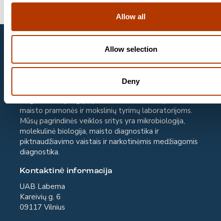
Allow all
UAB Labema
Allow selection
UAB „Labema“ yra gyvybės mokslų ir
biotechnologijos ekspertų organizacijos „Labema OY“,
įkurtos 1988 metais Suomijoje, veikiančios ir Baltijos
Deny
šalyse, dalis. Mes tiekiame aukščiausios klasės
diagnostikos įrangą ir priemones sveikatos priežiūros,
maisto pramonės ir mokslinių tyrimų laboratorijoms.
Mūsų pagrindinės veiklos sritys yra mikrobiologija,
molekulinė biologija, maisto diagnostika ir
piktnaudžiavimo vaistais ir narkotinėmis medžiagomis
diagnostika.
Kontaktinė informacija
UAB Labema
Kareivių g. 6
09117 Vilnius