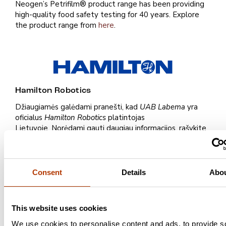
Neogen’s Petrifilm® product range has been providing
high-quality food safety testing for 40 years. Explore
the product range from
here
.
Hamilton Robotics
Džiaugiamės galėdami pranešti, kad
UAB Labema
yra
oficialus
Hamilton Robotics
platintojas
Lietuvoje. Norėdami gauti daugiau informacijos, rašykite
el. paštu:
labema@labema.lt
Consent
Details
Abo
This website uses cookies
We use cookies to personalise content and ads, to provide s