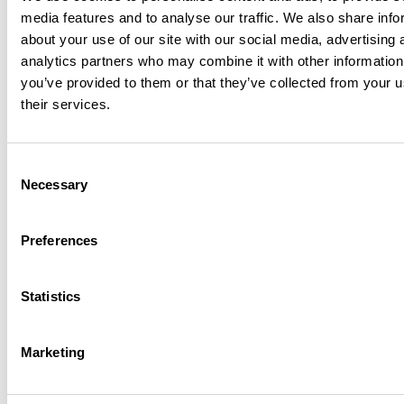
media features and to analyse our traffic. We also share info
about your use of our site with our social media, advertising 
analytics partners who may combine it with other information
you’ve provided to them or that they’ve collected from your u
their services.
3M™ Clean-Trace™ LM1 -luminometras
P
aprastas, greitas ir patikimas
prietaisas patikrinti
valymo efektyvumą
Consent
Necessary
Selection
Neogen portfolio now available
Preferences
Full Neogen food safety portfolio is now available to
order. Contact our local team for more information.
Statistics
Marketing