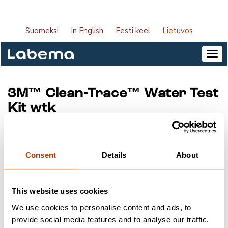
Suomeksi
In English
Eesti keel
Lietuvos
3M™ Clean-Trace™ Water Test
Kit wtk
Produkto kodas:
7000054144
Tiekėjas:
Solventum
Consent
Details
About
Paketo dydis:
100 testai
This website uses cookies
Raktažodžiai
We use cookies to personalise content and ads, to
provide social media features and to analyse our traffic.
Infekcijos prevencija
Prietaisai
Solventum