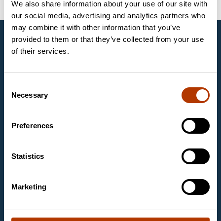
We also share information about your use of our site with
our social media, advertising and analytics partners who
may combine it with other information that you’ve
provided to them or that they’ve collected from your use
UAB Labema
of their services.
UAB „Labema“ yra gyvybės mokslų ir
biotechnologijos ekspertų organizacijos „Labema OY“,
įkurtos 1988 metais Suomijoje, veikiančios ir Baltijos
Consent
šalyse, dalis. Mes tiekiame aukščiausios klasės
Necessary
diagnostikos įrangą ir priemones sveikatos priežiūros,
Selection
maisto pramonės ir mokslinių tyrimų laboratorijoms.
Mūsų pagrindinės veiklos sritys yra mikrobiologija,
Preferences
molekulinė biologija, maisto diagnostika ir
piktnaudžiavimo vaistais ir narkotinėmis medžiagomis
diagnostika.
Statistics
Kontaktinė informacija
UAB Labema
Marketing
Kareivių g. 6
09117 Vilnius