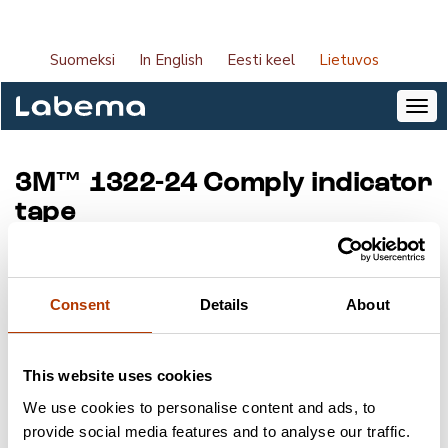
Suomeksi
In English
Eesti keel
Lietuvos
3M™ 1322-24 Comply indicator
tape
Produkto kodas:
132224
Tiekėjas:
Solventum
Consent
Details
About
Paketo dydis:
1 vnt.
This website uses cookies
Raktažodžiai
We use cookies to personalise content and ads, to
provide social media features and to analyse our traffic.
Infekcijos prevencija
Priedai
Solventum