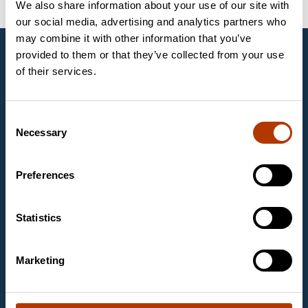
We also share information about your use of our site with
our social media, advertising and analytics partners who
may combine it with other information that you’ve
provided to them or that they’ve collected from your use
UAB Labema
of their services.
UAB „Labema“ yra gyvybės mokslų ir
biotechnologijos ekspertų organizacijos „Labema OY“,
įkurtos 1988 metais Suomijoje, veikiančios ir Baltijos
Consent
šalyse, dalis. Mes tiekiame aukščiausios klasės
Necessary
diagnostikos įrangą ir priemones sveikatos priežiūros,
Selection
maisto pramonės ir mokslinių tyrimų laboratorijoms.
Mūsų pagrindinės veiklos sritys yra mikrobiologija,
Preferences
molekulinė biologija, maisto diagnostika ir
piktnaudžiavimo vaistais ir narkotinėmis medžiagomis
diagnostika.
Statistics
Kontaktinė informacija
UAB Labema
Marketing
Kareivių g. 6
09117 Vilnius