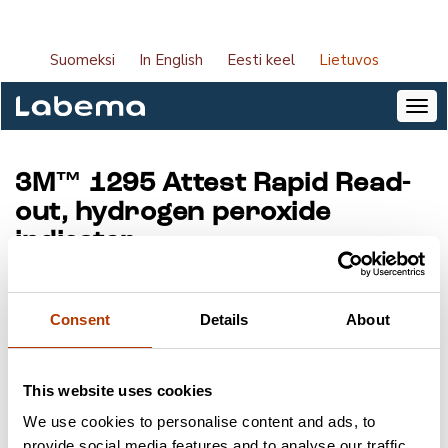
Suomeksi
In English
Eesti keel
Lietuvos
3M™ 1295 Attest Rapid Read-
out, hydrogen peroxide
indicator
Produkto kodas:
1295
Tiekėjas:
Solventum
Consent
Details
About
Paketo dydis:
30 vnt.
This website uses cookies
We use cookies to personalise content and ads, to
Raktažodžiai
provide social media features and to analyse our traffic.