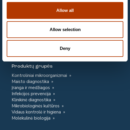
Allow all
Email
labema@labema.lt
Klientų aptarnavimas
Allow selection
Email
labema@labema.lt
Deny
Kontaktinė informacija
Privacy Notice
Produktų grupės
Kontroliniai mikroorganizmai
Maisto diagnostika
Įranga ir medžiagos
Infekcijos prevencija
Klinikinė diagnostika
Mikrobiologinės kultūros
Vidaus kontrolė ir higiena
Molekulinė biologija