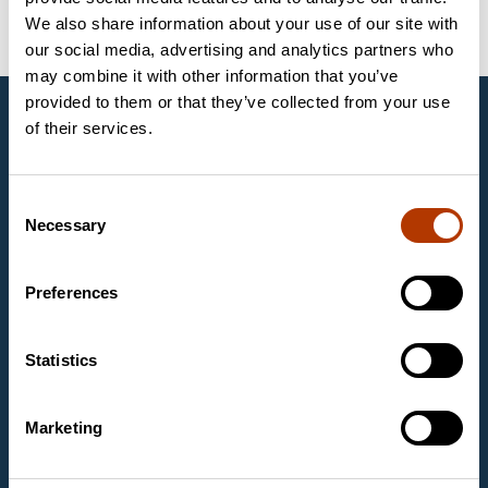
Infekcijos prevencija
Rodikliai
Solventum
We also share information about your use of our site with
our social media, advertising and analytics partners who
may combine it with other information that you’ve
provided to them or that they’ve collected from your use
UAB Labema
of their services.
UAB „Labema“ yra gyvybės mokslų ir
biotechnologijos ekspertų organizacijos „Labema OY“,
įkurtos 1988 metais Suomijoje, veikiančios ir Baltijos
Consent
šalyse, dalis. Mes tiekiame aukščiausios klasės
Necessary
Selection
diagnostikos įrangą ir priemones sveikatos priežiūros,
maisto pramonės ir mokslinių tyrimų laboratorijoms.
Mūsų pagrindinės veiklos sritys yra mikrobiologija,
Preferences
molekulinė biologija, maisto diagnostika ir
piktnaudžiavimo vaistais ir narkotinėmis medžiagomis
diagnostika.
Statistics
Kontaktinė informacija
Marketing
UAB Labema
Kareivių g. 6
09117 Vilnius