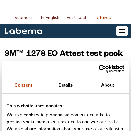
Suomeksi
In English
Eesti keel
Lietuvos
3M™ 1278 EO Attest test pack
Produkto kodas:
1278
Tiekėjas:
Solventum
Paketo dydis:
25 vnt.
Consent
Details
About
This website uses cookies
Raktažodžiai
We use cookies to personalise content and ads, to
Infekcijos prevencija
Rodikliai
Solventum
provide social media features and to analyse our traffic.
We also share information about your use of our site with