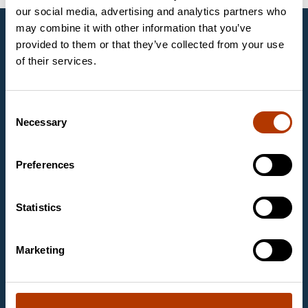
our social media, advertising and analytics partners who
may combine it with other information that you’ve
UAB Labema
provided to them or that they’ve collected from your use
UAB „Labema“ yra gyvybės mokslų ir
of their services.
biotechnologijos ekspertų organizacijos „Labema OY“,
įkurtos 1988 metais Suomijoje, veikiančios ir Baltijos
šalyse, dalis. Mes tiekiame aukščiausios klasės
Consent
diagnostikos įrangą ir priemones sveikatos priežiūros,
Necessary
Selection
maisto pramonės ir mokslinių tyrimų laboratorijoms.
Mūsų pagrindinės veiklos sritys yra mikrobiologija,
molekulinė biologija, maisto diagnostika ir
Preferences
piktnaudžiavimo vaistais ir narkotinėmis medžiagomis
diagnostika.
Statistics
Kontaktinė informacija
UAB Labema
Kareivių g. 6
Marketing
09117 Vilnius
Email
labema@labema.lt